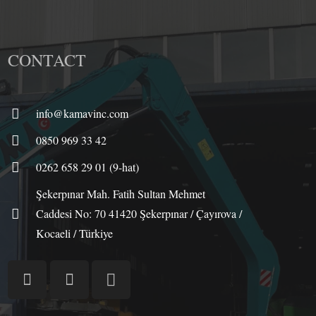
CONTACT
info@kamavinc.com
0850 969 33 42
0262 658 29 01 (9-hat)
Şekerpınar Mah. Fatih Sultan Mehmet
Caddesi No: 70 41420 Şekerpınar / Çayırova /
Kocaeli / Türkiye