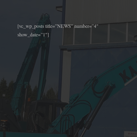
[vc_wp_posts title=”NEWS” number=”4″
show_date=”1″]