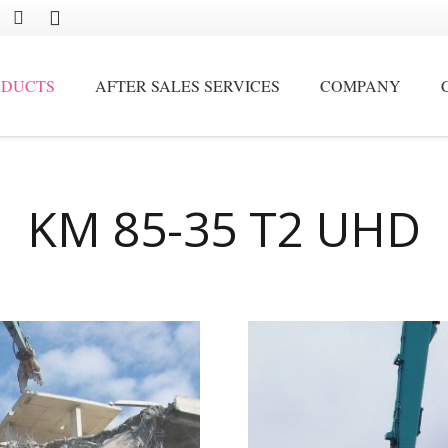
ODUCTS
AFTER SALES SERVICES
COMPANY
Movable by crawler and stationary scrap handling cranes
KM 85-35 T2 UHD