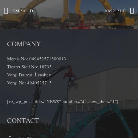
KM 210 LD
KM 212 LD
COMPANY
Mersis No: 049452571500013
Ticaret Sicil No: 18735
Vergi Dairesi: İlyasbey
Vergi No: 4940525715
[vc_wp_posts title=”NEWS” number=”4″ show_date=”1″]
CONTACT